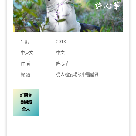
年度
2018
中英文
中文
作 者
許心華
標 題
從人體氣場談中醫體質
訂閱會
員閱讀
全文