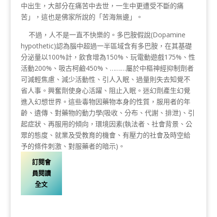
中出生，大部分在痛苦中去世，一生中更遭受不斷的痛
苦」，這也是佛家所說的「苦海無邊」。
不過，人不是一直不快樂的。多巴胺假說(Dopamine
hypothetic)認為腦中超過一半區域含有多巴胺，在其基礎
分泌量以100%計，飲食增為150%、玩電動遊戲175%、性
活動200%、吸古柯鹼450%、………屬於中樞神經抑制劑者
可減輕焦慮、減少活動性、引人入眠、過量則失去知覺不
省人事。興奮劑使身心活躍、阻止入眠。迷幻劑產生幻覺
進入幻想世界。這些毒物因藥物本身的性質，服用者的年
齡、遺傳、對藥物的動力學(吸收、分布、代謝、排泄)、引
起症狀、再服用的傾向，環境因素(執法者、社會背景、公
眾的態度、就業及受教育的機會、有壓力的社會及時空給
予的條件刺激、對服藥者的暗示)。
訂閱會
員閱讀
全文