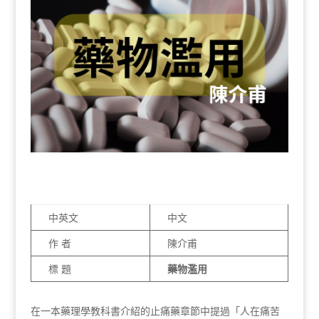
中英文
中文
作 者
陳介甫
標 題
藥物濫用
在一本藥理學教科書介紹的止痛藥章節中提過「人在痛苦