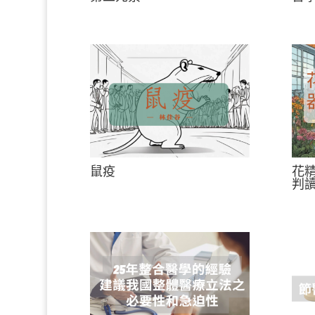
鼠疫
花
判