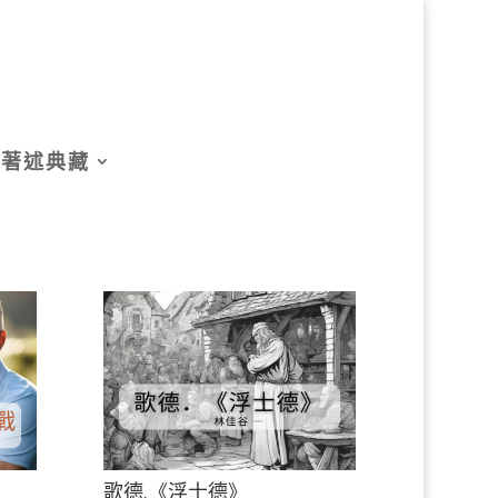
著述典藏
歌德.《浮士德》