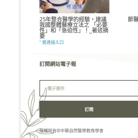
25年整合醫學的經驗，建議
節
我國整體醫療立法之 「必要
性」和「急迫性」！_著述摘
要
“ 舊連結入口
訂閱網站電子報
訂閱
版權所有©中華自然醫學教育學會