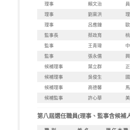
理事
賴文治
員
理事
劉稟洪
理
理事
呂應鐘
歐
監事長
蔡政育
桃
監事
王青瑋
中
監事
張永儒
興
候補理事
葉立群
正
候補理事
吳俊生
國
候補理事
高德馨
馬
候補監事
許心華
美
第八屆選任職員(理事、監事含候補人員