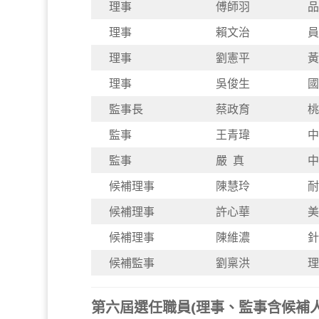
理事
傅師羽
品
理事
賴文治
員
理事
劉憲平
黃
理事
吳俊生
國
監事長
蔡政育
桃
監事
王青瑋
中
監事
嚴 真
中
候補理事
陳慧玲
耐
候補理事
許心華
美
候補理事
陳維濃
針
候補監事
劉稟洪
理
第六屆選任職員(理事、監事含候補人員