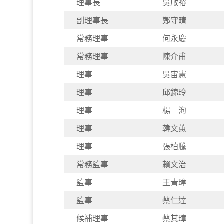
理事長
吳啟裕
副理事長
鄭守晴
常務理事
何永慶
常務理事
陳介甫
理事
吳宙憲
理事
邱錦玲
理事
楊 洵
理事
韓文蕙
理事
張柏騰
常務監事
賴文治
監事
王青瑋
監事
蔡仁達
候補理事
蔡其璋