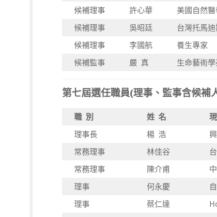
候補理事
許心華
美國自然醫
候補理事
吳昭廷
台灣托馬迪斯
候補理事
李國航
養生專家
候補監事
嚴 真
生命藝術學
第七屆選任職員(理事、監事含候補人員
職 別
姓 名
現
理事長
楊 浩
興
常務理事
林佳谷
台
常務理事
陳介甫
中
理事
何永慶
自
理事
蔡仁達
H