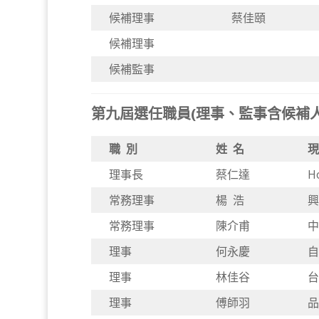
候補理事
蔡佳頤
候補理事
候補監事
第九屆選任職員(理事、監事含候補人員
職 別
姓 名
現
理事長
蔡仁達
H
常務理事
楊 浩
興
常務理事
陳介甫
中
理事
何永慶
自
理事
林佳谷
台
理事
傅師羽
品