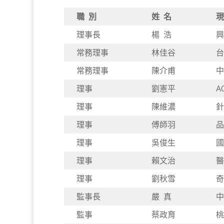
職 別
姓 名
現
理事長
楊 浩
興
常務理事
林佳谷
台
常務理事
陳介甫
中
理事
劉憲平
A
理事
陳維濃
針
理事
傅師羽
品
理事
吳俊生
國
理事
賴文治
醫
理事
劉秋雪
奇
監事長
嚴 真
中
監事
蔡政育
桃