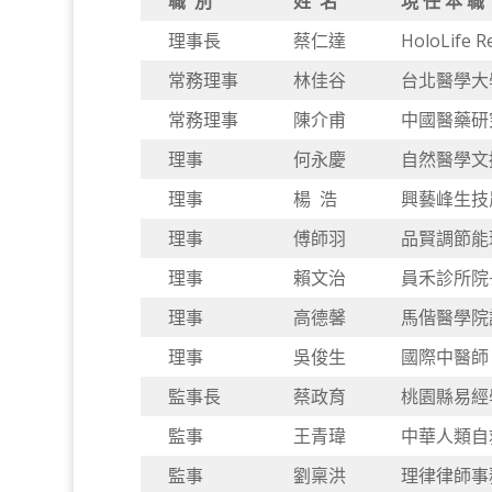
職 別
姓 名
現 任 本 職
理事長
蔡仁達
HoloLife 
常務理事
林佳谷
台北醫學大
常務理事
陳介甫
中國醫藥研
理事
何永慶
自然醫學文
理事
楊 浩
興藝峰生技
理事
傅師羽
品賢調節能
理事
賴文治
員禾診所院
理事
高德馨
馬偕醫學院
理事
吳俊生
國際中醫師
監事長
蔡政育
桃園縣易經
監事
王青瑋
中華人類自
監事
劉稟洪
理律律師事